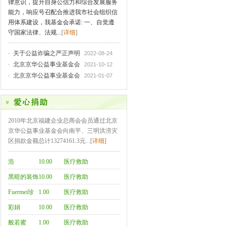
律意识，提升自身公信力和综合发展服务
能力，响应号召配合推进我市社会组织信
用体系建设，我基金会承诺: 一、自觉遵
守国家法律、法规...
[
详细
]
关于公益诈骗之严正声明
2022-08-24
北京京华公益事业基金会
2021-10-12
北京京华公益事业基金会
2021-01-07
2010年北京福建企业总商会会员通过北京
京华公益事业基金会向南平、三明洪涝灾
区捐款金额总计13274161.3元...[
详细
]
浩
10.00
医疗救助
黑暗的装饰
10.00
医疗救助
品
Fuermei珍
1.00
医疗救助
彩娟
10.00
医疗救助
般若蜜
1.00
医疗救助