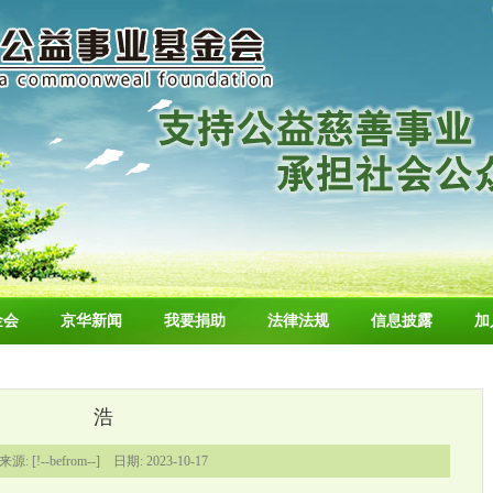
金会
京华新闻
我要捐助
法律法规
信息披露
加
浩
来源: [!--befrom--] 日期: 2023-10-17