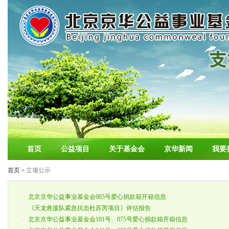
首页
公益项目
关于基金会
京华新闻
我要
首页
» 立项公示
北京京华公益事业基金会005号爱心捐款箱开箱信息
《天龙救援队紧急抗击杜苏芮项目》评估报告
北京京华公益事业基金会101号、075号爱心捐款箱开箱信息