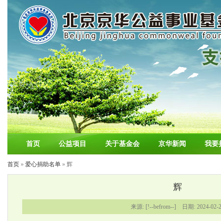
首页
公益项目
关于基金会
京华新闻
我要
首页
»
爱心捐助名单
» 辉
辉
来源: [!--befrom--] 日期: 2024-02-