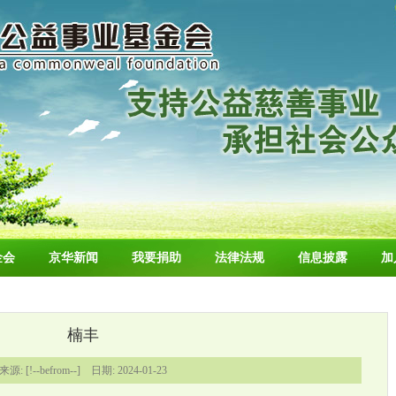
金会
京华新闻
我要捐助
法律法规
信息披露
加
楠丰
来源: [!--befrom--] 日期: 2024-01-23