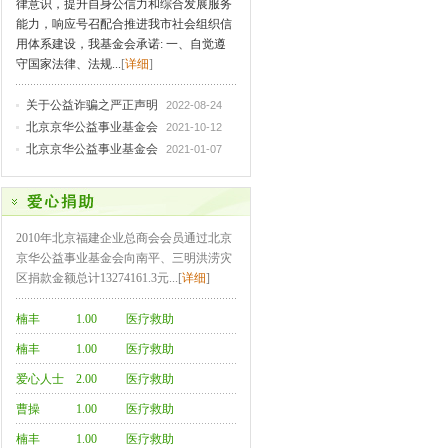
律意识，提升自身公信力和综合发展服务
能力，响应号召配合推进我市社会组织信
用体系建设，我基金会承诺: 一、自觉遵
守国家法律、法规...
[
详细
]
关于公益诈骗之严正声明
2022-08-24
北京京华公益事业基金会
2021-10-12
北京京华公益事业基金会
2021-01-07
2010年北京福建企业总商会会员通过北京
京华公益事业基金会向南平、三明洪涝灾
区捐款金额总计13274161.3元...[
详细
]
楠丰
1.00
医疗救助
楠丰
1.00
医疗救助
爱心人士
2.00
医疗救助
曹操
1.00
医疗救助
楠丰
1.00
医疗救助