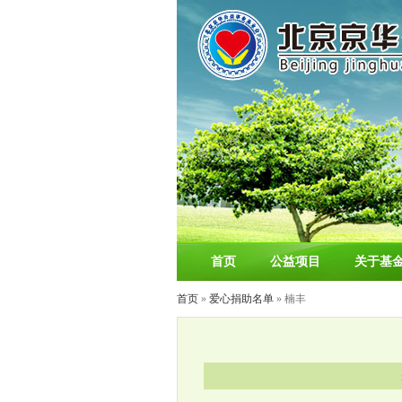
首页
公益项目
关于基
首页
»
爱心捐助名单
» 楠丰