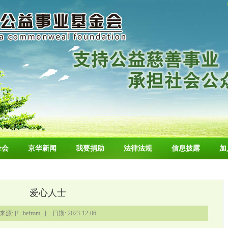
金会
京华新闻
我要捐助
法律法规
信息披露
加
爱心人士
来源: [!--befrom--] 日期: 2023-12-06