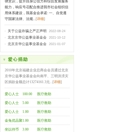
律意识，提升自身公信力和综合发展服务
能力，响应号召配合推进我市社会组织信
用体系建设，我基金会承诺: 一、自觉遵
守国家法律、法规...
[
详细
]
关于公益诈骗之严正声明
2022-08-24
北京京华公益事业基金会
2021-10-12
北京京华公益事业基金会
2021-01-07
2010年北京福建企业总商会会员通过北京
京华公益事业基金会向南平、三明洪涝灾
区捐款金额总计13274161.3元...[
详细
]
爱心人士
100.00
医疗救助
爱心人士
5.00
医疗救助
爱心人士
1.00
医疗救助
金兔优品聚
1.00
医疗救助
集来图代发
坐以待币
3.00
医疗救助