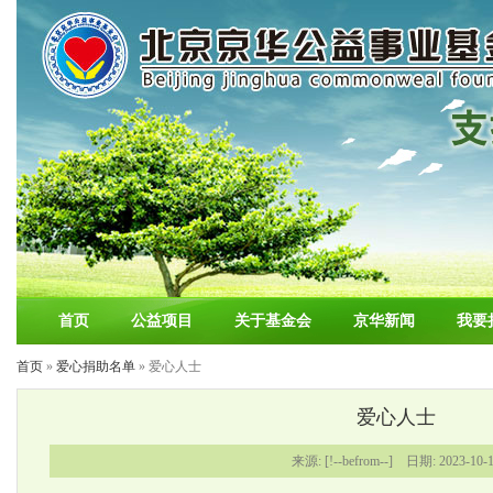
首页
公益项目
关于基金会
京华新闻
我要
首页
»
爱心捐助名单
» 爱心人士
爱心人士
来源: [!--befrom--] 日期: 2023-10-