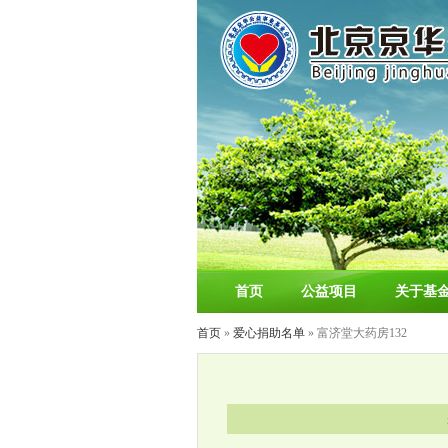
首页
公益项目
关于基
首页
»
爱心捐助名单
» 富济堂大药房132