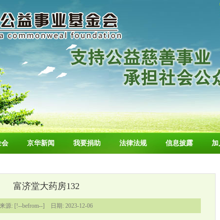
金会
京华新闻
我要捐助
法律法规
信息披露
加
富济堂大药房132
来源: [!--befrom--] 日期: 2023-12-06