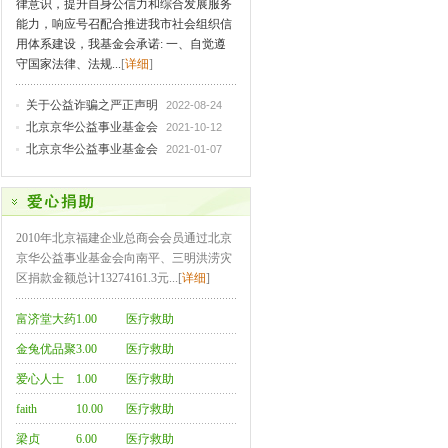
律意识，提升自身公信力和综合发展服务
能力，响应号召配合推进我市社会组织信
用体系建设，我基金会承诺: 一、自觉遵
守国家法律、法规...
[
详细
]
关于公益诈骗之严正声明
2022-08-24
北京京华公益事业基金会
2021-10-12
北京京华公益事业基金会
2021-01-07
2010年北京福建企业总商会会员通过北京
京华公益事业基金会向南平、三明洪涝灾
区捐款金额总计13274161.3元...[
详细
]
富济堂大药
1.00
医疗救助
房132
金兔优品聚
3.00
医疗救助
集来图代发
爱心人士
1.00
医疗救助
I
faith
10.00
医疗救助
梁贞
6.00
医疗救助