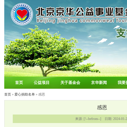
首页
公益项目
关于基金会
京华新闻
我要
首页
»
爱心捐助名单
» 感恩
感恩
来源: [!--befrom--] 日期: 2024-01-