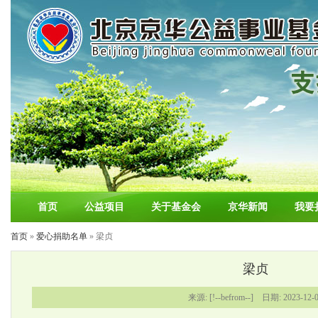
首页
公益项目
关于基金会
京华新闻
我要
首页
»
爱心捐助名单
» 梁贞
梁贞
来源: [!--befrom--] 日期: 2023-12-