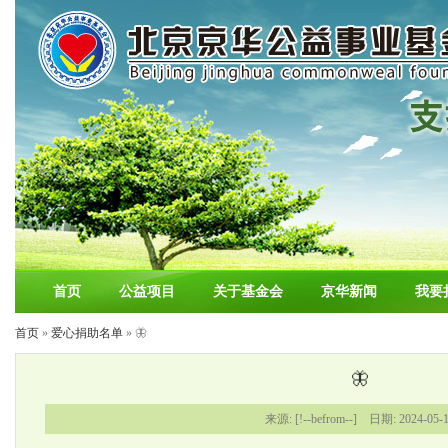
首页
公益项目
关于基金会
京华新闻
我要
首页
»
爱心捐助名单
» 🦋
🦋
来源: [!--befrom--] 日期: 2024-05-