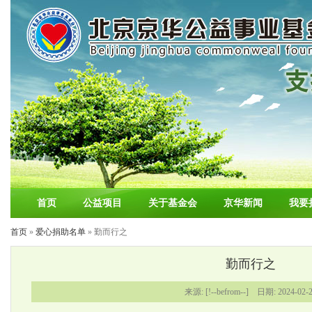
首页
公益项目
关于基金会
京华新闻
我要
首页
»
爱心捐助名单
» 勤而行之
勤而行之
来源: [!--befrom--] 日期: 2024-02-