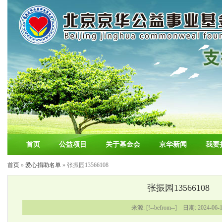
首页
公益项目
关于基金会
京华新闻
我要
首页
»
爱心捐助名单
» 张振园13566108
张振园13566108
来源: [!--befrom--] 日期: 2024-06-