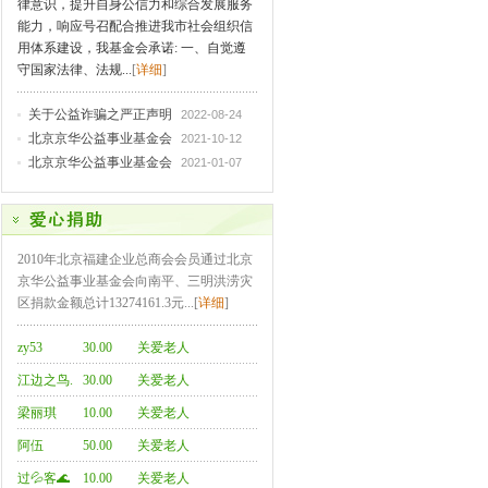
律意识，提升自身公信力和综合发展服务
能力，响应号召配合推进我市社会组织信
用体系建设，我基金会承诺: 一、自觉遵
守国家法律、法规...
[
详细
]
关于公益诈骗之严正声明
2022-08-24
北京京华公益事业基金会
2021-10-12
北京京华公益事业基金会
2021-01-07
2010年北京福建企业总商会会员通过北京
京华公益事业基金会向南平、三明洪涝灾
区捐款金额总计13274161.3元...[
详细
]
zy53
30.00
关爱老人
江边之鸟.
30.00
关爱老人
梁丽琪
10.00
关爱老人
阿伍
50.00
关爱老人
过💦客🌊
10.00
关爱老人