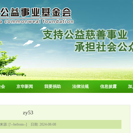
金会
京华新闻
我要捐助
法律法规
信息披露
加
zy53
来源: [!--befrom--] 日期: 2024-08-08