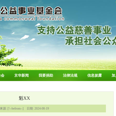
金会
京华新闻
我要捐助
法律法规
信息披露
加
魁XX
来源: [!--befrom--] 日期: 2024-08-19