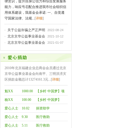
律意识，提升自身公信力和综合发展服务
能力，响应号召配合推进我市社会组织信
用体系建设，我基金会承诺: 一、自觉遵
守国家法律、法规...
[
详细
]
关于公益诈骗之严正声明
2022-08-24
北京京华公益事业基金会
2021-10-12
北京京华公益事业基金会
2021-01-07
2010年北京福建企业总商会会员通过北京
京华公益事业基金会向南平、三明洪涝灾
区捐款金额总计13274161.3元...[
详细
]
魁XX
1000.00
【乡村·中国梦】项
杨XX
100.00
目-乌兰察布队
【乡村·中国梦】
爱心人士
10.02
捐资助学
（2人次）
爱心人士
9.30
医疗救助
（7人次）
爱心人士
5.11
医疗救助