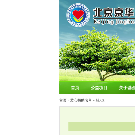
首页
公益项目
关于基
首页
»
爱心捐助名单
» 魁XX